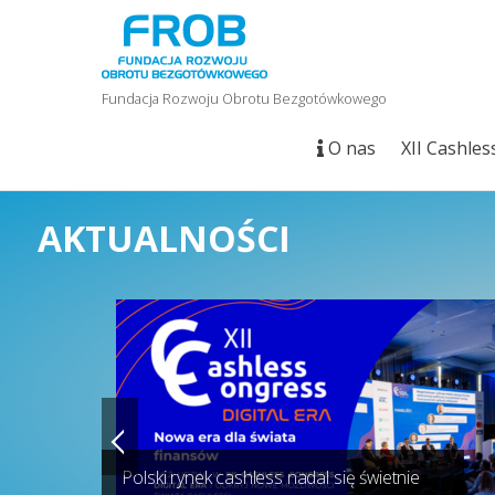
Fundacja Rozwoju Obrotu Bezgotówkowego
O nas
XII Cashle
AKTUALNOŚCI
Polski rynek cashless nadal się świetnie