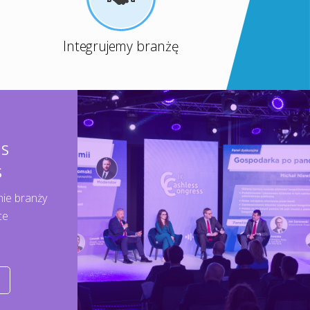
Integrujemy branżę
SS
S
nie branży
ce