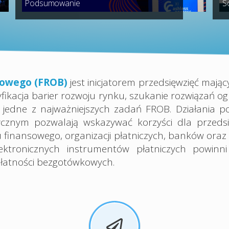
Podsumowanie
S
kowego (FROB)
jest inicjatorem przedsięwzięć mają
ikacja barier rozwoju rynku, szukanie rozwiązań o
jedne z najważniejszych zadań FROB. Działania p
ycznym pozwalają wskazywać korzyści dla przedsięb
oru finansowego, organizacji płatniczych, banków or
ktronicznych instrumentów płatniczych powinni 
płatności bezgotówkowych.