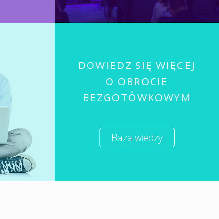
DOWIEDZ SIĘ WIĘCEJ
O OBROCIE
BEZGOTÓWKOWYM
Baza wiedzy