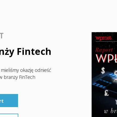
T
ży Fintech
j mieliśmy okazję odnieść
w branży FinTech
rt