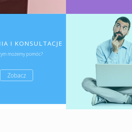
IA I KONSULTACJE
zym możemy pomóc?
Zobacz