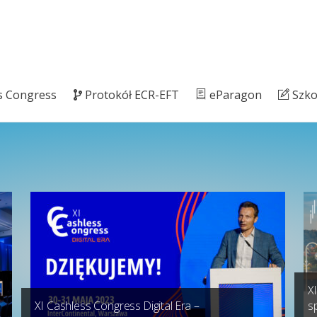
ss Congress
Protokół ECR-EFT
eParagon
Szko
X
XI Cashless Congress Digital Era –
s