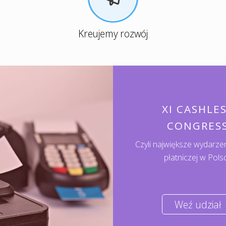
Kreujemy rozwój
XI CASHLE
CONGRES
Czyli największe wydarze
płatniczej w Pols
Weź udział