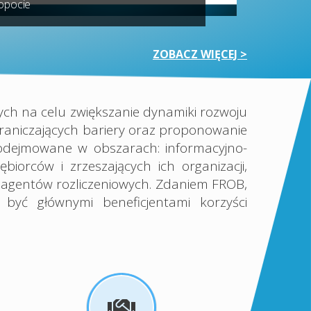
opocie
Digital Era!
ZOBACZ WIĘCEJ >
cych na celu zwiększanie dynamiki rozwoju
graniczających bariery oraz proponowanie
odejmowane w obszarach: informacyjno-
iorców i zrzeszających ich organizacji,
az agentów rozliczeniowych. Zdaniem FROB,
być głównymi beneficjentami korzyści