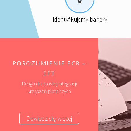
Identyfikujemy bariery
POROZUMIENIE ECR –
EFT
Droga do prostej integracji
urządzeń płatniczych
Dowiedz się więcej